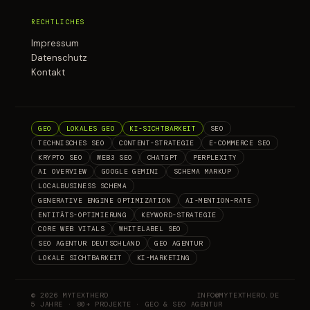
RECHTLICHES
Impressum
Datenschutz
Kontakt
GEO
LOKALES GEO
KI-SICHTBARKEIT
SEO
TECHNISCHES SEO
CONTENT-STRATEGIE
E-COMMERCE SEO
KRYPTO SEO
WEB3 SEO
CHATGPT
PERPLEXITY
AI OVERVIEW
GOOGLE GEMINI
SCHEMA MARKUP
LOCALBUSINESS SCHEMA
GENERATIVE ENGINE OPTIMIZATION
AI-MENTION-RATE
ENTITÄTS-OPTIMIERUNG
KEYWORD-STRATEGIE
CORE WEB VITALS
WHITELABEL SEO
SEO AGENTUR DEUTSCHLAND
GEO AGENTUR
LOKALE SICHTBARKEIT
KI-MARKETING
© 2026 MYTEXTHERO
INFO@MYTEXTHERO.DE
5 JAHRE · 80+ PROJEKTE · GEO & SEO AGENTUR