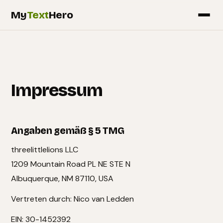
My
Text
Hero
Impressum
Angaben gemäß § 5 TMG
threelittlelions LLC
1209 Mountain Road PL NE STE N
Albuquerque, NM 87110, USA
Vertreten durch: Nico van Ledden
EIN: 30-1452392