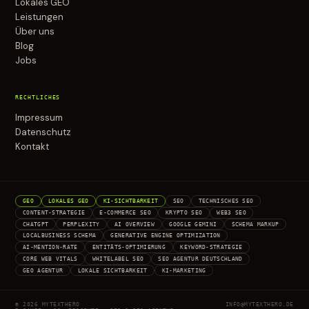
Lokales GEO
Leistungen
Über uns
Blog
Jobs
RECHTLICHES
Impressum
Datenschutz
Kontakt
GEO
LOKALES GEO
KI-SICHTBARKEIT
SEO
TECHNISCHES SEO
CONTENT-STRATEGIE
E-COMMERCE SEO
KRYPTO SEO
WEB3 SEO
CHATGPT
PERPLEXITY
AI OVERVIEW
GOOGLE GEMINI
SCHEMA MARKUP
LOCALBUSINESS SCHEMA
GENERATIVE ENGINE OPTIMIZATION
AI-MENTION-RATE
ENTITÄTS-OPTIMIERUNG
KEYWORD-STRATEGIE
CORE WEB VITALS
WHITELABEL SEO
SEO AGENTUR DEUTSCHLAND
GEO AGENTUR
LOKALE SICHTBARKEIT
KI-MARKETING
© 2026 MYTEXTHERO
INFO@MYTEXTHERO.DE