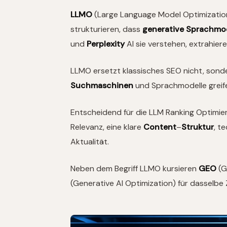
LLMO
(Large Language Model Optimization) 
strukturieren, dass
generative Sprachmo
und
Perplexity
AI sie verstehen, extrahier
LLMO ersetzt klassisches SEO nicht, sonde
Suchmaschinen
und Sprachmodelle greifen
Entscheidend für die LLM Ranking Optimie
Relevanz, eine klare
Content
–
Struktur
, t
Aktualität.
Neben dem Begriff LLMO kursieren
GEO
(G
(Generative AI Optimization) für dasselbe 